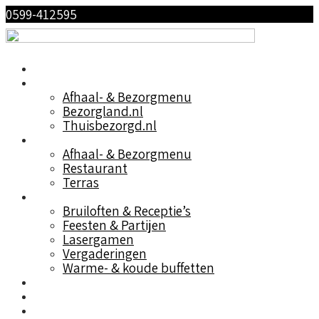
0599-412595
Home
Afhalen & Bezorgen
Afhaal- & Bezorgmenu
Bezorgland.nl
Thuisbezorgd.nl
Bij ons eten
Afhaal- & Bezorgmenu
Restaurant
Terras
Arrangementen
Bruiloften & Receptie’s
Feesten & Partijen
Lasergamen
Vergaderingen
Warme- & koude buffetten
Over het cafe
De agenda
Contact